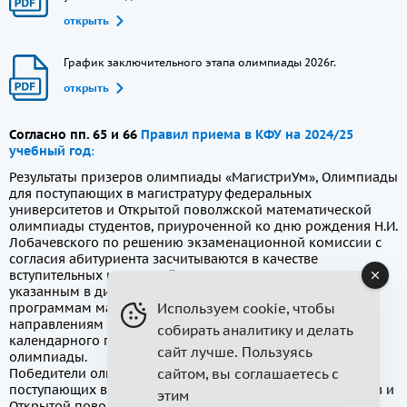
открыть
График заключительного этапа олимпиады 2026г.
открыть
Согласно пп. 65 и 66
Правил приема в КФУ на 2024/25
учебный год
:
Результаты призеров олимпиады «МагистриУм», Олимпиады
для поступающих в магистратуру федеральных
университетов и Открытой поволжской математической
олимпиады студентов, приуроченной ко дню рождения Н.И.
Лобачевского по решению экзаменационной комиссии с
согласия абитуриента засчитываются в качестве
вступительных испытаний (соответственно баллам,
указанным в дипломе участника олимпиады) по
Используем cookie, чтобы
программам магистратуры, соответствующим
направлениям олимпиады, – в течение одного
собирать аналитику и делать
календарного года с момента получения диплома
сайт лучше. Пользуясь
олимпиады.
сайтом, вы соглашаетесь с
Победители олимпиады «МагистриУм», Олимпиады для
поступающих в магистратуру федеральных университетов и
этим
Открытой поволжской математической олимпиады