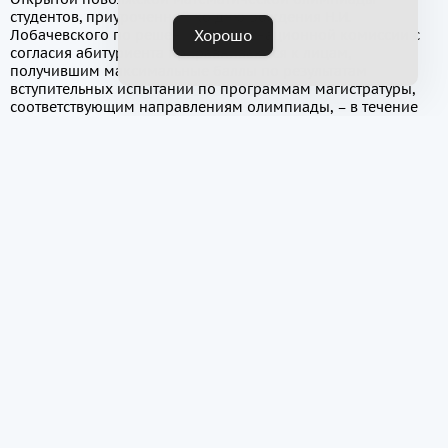
студентов, приуроченной ко дню рождения Н.И.
Хорошо
Лобачевского по решению экзаменационной комиссии с
согласия абитуриента приравниваются к лицам,
получившим максимальные баллы по результатам
вступительных испытаний по программам магистратуры,
соответствующим направлениям олимпиады, – в течение
двух календарных лет с момента получения диплома
олимпиады.
Часто задаваемые вопросы
Кто может участвовать?
Куда смогут поступить победители
олимпиады?