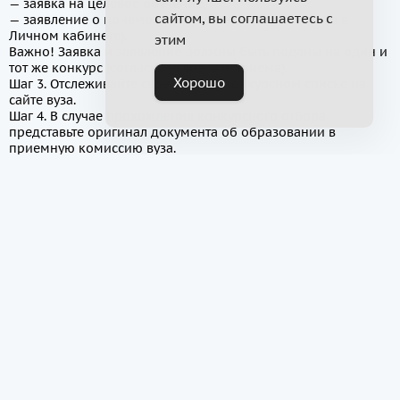
— заявка на целевое обучение,
сайтом, вы соглашаетесь с
— заявление о приеме на обучение (подписывается в
Личном кабинете).
этим
Важно! Заявка и заявление должны быть поданы на один и
тот же конкурс (согласно условиям приема).
Хорошо
Шаг 3. Отслеживайте свое место в конкурсном списке на
сайте вуза.
Шаг 4. В случае прохождения конкурсного отбора
представьте оригинал документа об образовании в
приемную комиссию вуза.
Шаг 5. Дождитесь информации о зачислении. Она доступна
на сайте вуза.
Шаг 6. Заключите договор о целевом обучении с
заказчиком до 31.08.2025 (для заключения договора
необходимо обратиться к заказчику).
Форма ЗАЯВКИ на заключение договора о целевом
обучении по образовательной программе высшего
образования
Примерные формы договора о целевом
обучении по образовательным программам
высшего и среднего профессионального