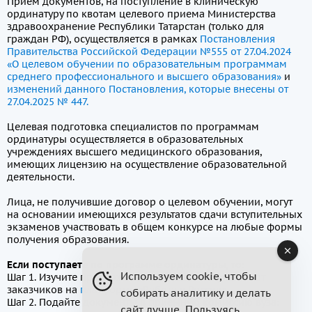
Прием документов, на поступление в клиническую
ординатуру по квотам целевого приема Министерства
здравоохранение Республики Татарстан (только для
граждан РФ), осуществляется в рамках
Постановления
Правительства Российской Федерации №555 от 27.04.2024
«О целевом обучении по образовательным программам
среднего профессионального и высшего образования»
и
изменений данного Постановления, которые внесены от
27.04.2025 № 447.
Целевая подготовка специалистов по программам
ординатуры осуществляется в образовательных
учреждениях высшего медицинского образования,
имеющих лицензию на осуществление образовательной
деятельности.
Лица, не получившие договор о целевом обучении, могут
на основании имеющихся результатов сдачи вступительных
экзаменов участвовать в общем конкурсе на любые формы
получения образования.
Если поступаете по программе ординатуры, то:
Используем cookie, чтобы
Шаг 1. Изучите предложения о целевом обучении от
заказчиков на
платформе «Работа в России»
.
собирать аналитику и делать
Шаг 2. Подайте документы в приемную комиссию вуза:
сайт лучше. Пользуясь