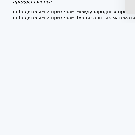
предоставлены:
победителям и призерам международных предме
победителям и призерам Турнира юных математи
Участие является бесплатным.
Внимание
! Право распределения по классам уч
оставляет за собой.
420008, г. Казань, ул. Кремлевская, д. 35, каб. 114, 115, 211
+7(800) 707-92-75
(для граждан РФ)
priem@kpfu.ru
График работы:
ПН-ПТ 8:30 до 18:00