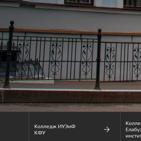
Колл
Колледж ИУЭиФ
Елабу
КФУ
инсти