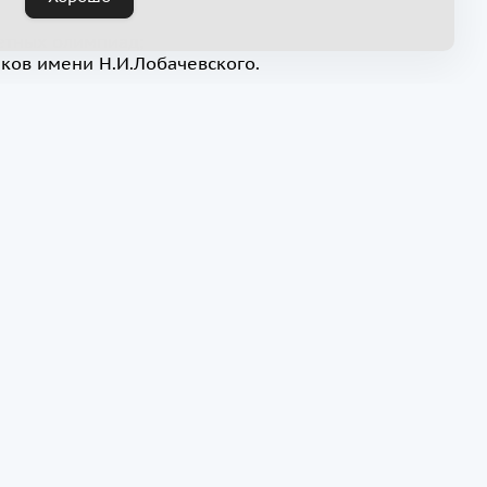
тных олимпиад;
ков имени Н.И.Лобачевского.
ащихся, прошедших конкурсный отбор, КФУ