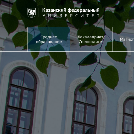
Среднее
Бакалавриат/
Магист
образование
Специалитет