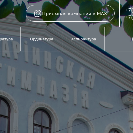
+7
Приемная кампания в MAX
+7
ратура
Ординатура
Аспирантура