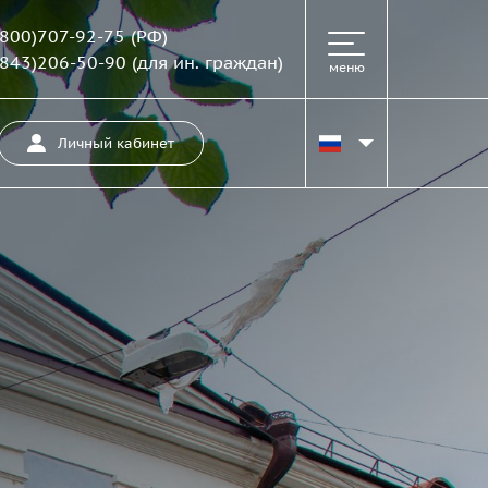
(800)707-92-75
(РФ)
(843)206-50-90
(для ин. граждан)
меню
Личный кабинет