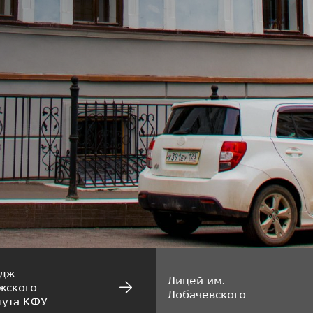
едж
Лицей им.
жского
Лобачевского
тута КФУ