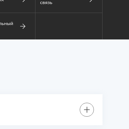
связь
льный