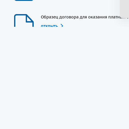
Образец договора для оказания платных о
открыть
Положение об экзаменационных комисси
открыть
Положение об апелляционной комиссии 
открыть