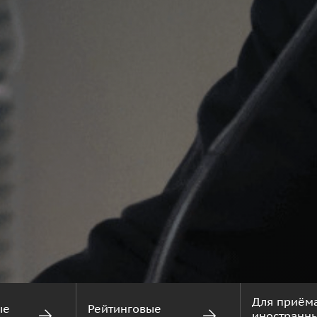
Для приём
ые
Рейтинговые
иностранн