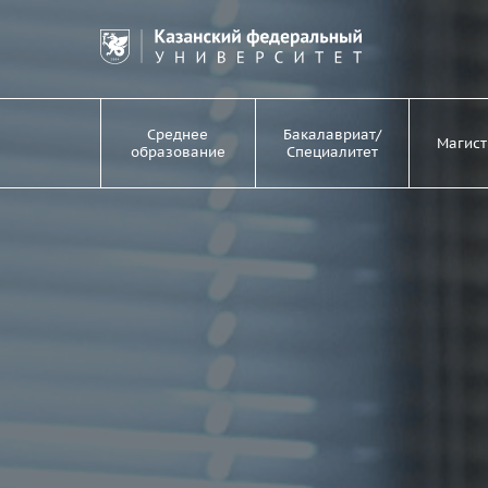
Среднее
Бакалавриат/
Магист
образование
Специалитет