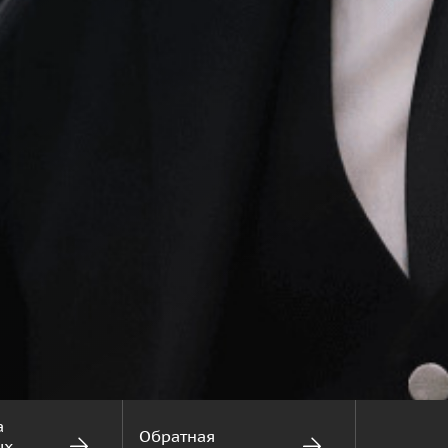
а
Обратная
ых