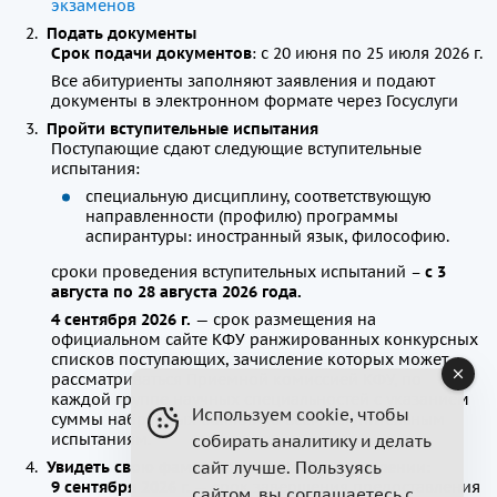
экзаменов
Подать документы
Срок подачи документов
: с 20 июня по 25 июля 2026 г.
Все абитуриенты заполняют заявления и подают
документы в электронном формате через Госуслуги
Пройти вступительные испытания
Поступающие сдают следующие вступительные
испытания:
специальную дисциплину, соответствующую
направленности (профилю) программы
аспирантуры: иностранный язык, философию.
сроки проведения вступительных испытаний –
с 3
августа по 28 августа 2026 года.
4 сентября 2026 г.
— срок размещения на
официальном сайте КФУ ранжированных конкурсных
списков поступающих, зачисление которых может
рассматриваться Приемной комиссией КФУ, по
каждой группе научных специальностей с указанием
Используем cookie, чтобы
суммы набранных баллов по всем вступительным
испытаниям.
собирать аналитику и делать
сайт лучше. Пользуясь
Увидеть свою фамилию в приказе о зачислении:
9 сентября 2026 г.
— срок завершения предоставления
сайтом, вы соглашаетесь с