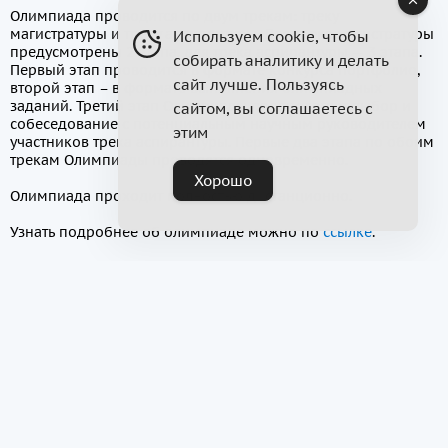
Олимпиада проводится по двум трекам: треку
магистратуры и треку аспирантуры. Для трека магистратуры
Используем cookie, чтобы
предусмотрены 2 этапа, для трека аспирантуры — 3 этапа.
собирать аналитику и делать
Первый этап проводится в формате конкурса портфолио,
сайт лучше. Пользуясь
второй этап – в формате выполнения олимпиадных
заданий. Третий этап Олимпиады предполагает выбор и
сайтом, вы соглашаетесь с
собеседование с потенциальным научным руководителем
этим
участников трека аспирантуры. Первые два этапа по обоим
трекам Олимпиады проводятся одновременно.
Хорошо
Олимпиада проходит полностью дистанционно.
Узнать подробнее об олимпиаде можно по
ссылке
.