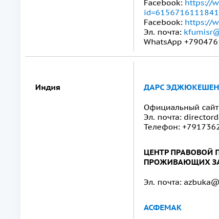
Facebook:
https://
id=615671611184
Facebook:
https:/
Эл. почта:
kfumisr@
WhatsApp +790476
Индия
ДАРС ЭДЖЮКЕШЕН
Официальный сайт:
Эл. почта: directo
Телефон: +791736
ЦЕНТР ПРАВОВОЙ 
ПРОЖИВАЮЩИХ ЗА
Эл. почта: azbuka
АСФЕМАК