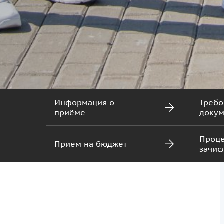
Информация о
Требо
приёме
докум
Проц
Прием на бюджет
зачис