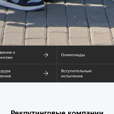
вания к
Олимпиады
ентам
едура
Вступительные
ления
испытания
Рекрутинговые компании