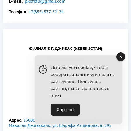
E-mail:
pkefkfu@gmail.com
Телефон:
+7(855) 577-52-24
ФИЛИАЛ В Г. ДЖИЗАК (УЗБЕКИСТАН)
Приемная комиссия
Используем cookie, чтобы
собирать аналитику и делать
ПН — ПТ
сайт лучше. Пользуясь
сайтом, вы соглашаетесь с
с 8:30 до 17:00
этим
Обед
Хорошо
с 12:00 до 13:00
Адрес
:
130000, Республика Узбекистан, г. Джизак,
Махалля Джизаклик, ул. Шарафа Рашидова, д. 295