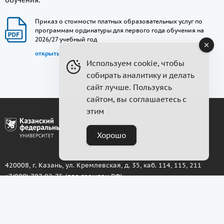
Приказ о стоимости платных образовательных услуг по
программам ординатуры для первого года обучения на
2026/27 учебный год
открыть
Используем cookie, чтобы
собирать аналитику и делать
сайт лучше. Пользуясь
сайтом, вы соглашаетесь с
этим
Хорошо
420008, г. Казань, ул. Кремлевская, д. 35, каб. 114, 115, 211
+7(800) 707-92-75
(для граждан РФ)
priem@kpfu.ru
График работы:
ПН-ПТ 8:30 до 18:00
Обед: 12:00 — 13:00