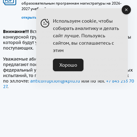
образовательным программам магистратуры на 2026-
2027 учебный год.
открыть
Используем cookie, чтобы
собирать аналитику и делать
Внимание!!!
Вступительные испытания по каждой
сайт лучше. Пользуясь
конкурсной группе установлены по приоритету, результаты
которой будут учитываться при ранжировании списков
сайтом, вы соглашаетесь с
поступающих.
этим
Уважаемые абитуриенты, если подозрительные лица Вам
предлагают поступление в Казанский (Приволжский)
Хорошо
федеральный университет без прохождения вступительных
испытаний, то просим сообщать о всех подобных случаях
по эл.почте:
anticorruption@kpfu.ru
или по тел.
+7 843 233 70
27
.