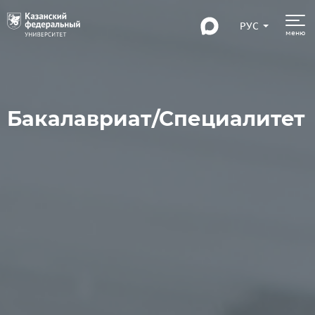
РУС
меню
Бакалавриат/Специалитет