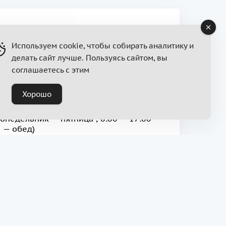
 АЛЕКСАНДР ПЕТРОВИЧ
Используем cookie, чтобы собирать аналитику и
делать сайт лучше. Пользуясь сайтом, вы
иректора по социальной и
соглашаетесь с этим
й работе института
) 231-54-17
Хорошо
dvinskih.58@mail.ru
ёвская, 18
онедельник — пятница , 8:00 — 17:00
0 — обед)