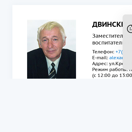
ДВИНСКИХ
Заместитель д
воспитательно
Телефон:
+7(843
E-mail:
alexandr.
Адрес: ул.Кремл
Режим работы: п
(с 12:00 до 13:0
Списки на заселение от 30.08.2022
открыть