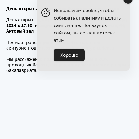
День открытых дверей для будущих магистрантов
Используем cookie, чтобы
собирать аналитику и делать
День открытых дверей состоится
26 апреля
(Пятница)
сайт лучше. Пользуясь
2024 в 17:30 по адресу г. Казань, ул. Лево-Булачная, 44,
Актовый зал
сайтом, вы соглашаетесь с
этим
Прямая трансляция в группе Вконтакте для
абитуриентов: https://vk.com/imo_kfu_abiturientu
Хорошо
Мы расскажем о правилах поступления в КФУ,
проходных баллах, а еще о программах магистратуры и
бакалавриата.