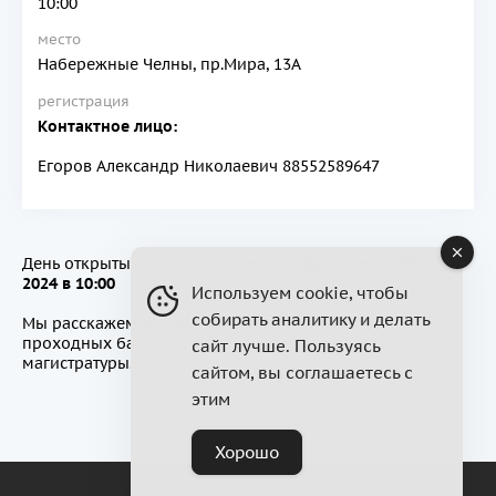
10:00
место
Набережные Челны, пр.Мира, 13А
регистрация
Контактное лицо:
Егоров Александр Николаевич 88552589647
День открытых дверей состоится
7 Декабря
(Суббота)
2024 в 10:00
Используем cookie, чтобы
собирать аналитику и делать
Мы расскажем о правилах поступления в КФУ,
проходных баллах, а еще о программах бакалавриата,
сайт лучше. Пользуясь
магистратуры.
сайтом, вы соглашаетесь с
этим
Хорошо