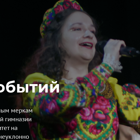
обытий
нным меркам
й гимназии
тет на
неуклонно