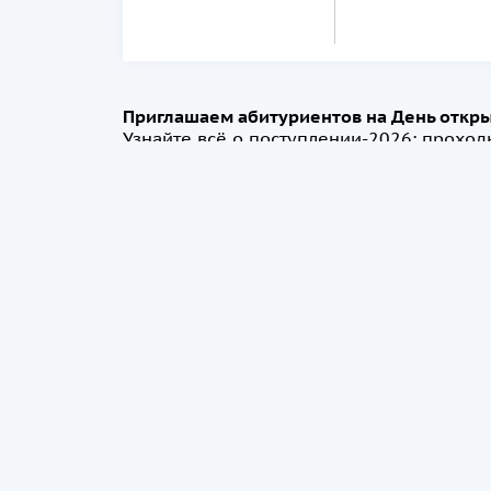
Приглашаем абитуриентов на День откр
Узнайте всё о поступлении-2026: прохо
первых рук. Это ваш шанс задать все во
успешную траекторию для карьеры в на
https://telemost.360.yandex.ru/j/03140463