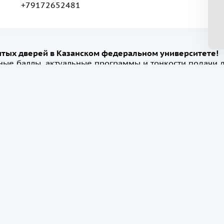
+79172652481
ытых дверей в Казанском федеральном университете!
дные баллы, актуальные программы и тонкости подачи 
просы представителям приёмной комиссии и студентам,
уке. Ждём вас
28 ноября
(Пятница) 2025 в 18:00 онлайн:
19
420008, г. Казань, ул. Кремлевская, д. 35, каб. 114, 115, 211
+7(800) 707-92-75
(для граждан РФ)
priem@kpfu.ru
График работы: