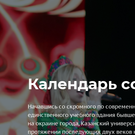
Календарь с
Начавшись со скромного по совреме
единственного учебного здания бывше
на окраине города, Казанский универси
протяжении последующих двух веков 