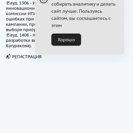
📒ауд. 1306 - Ирина Максимова (зам-ль директора по
собирать аналитику и делать
инновационной деятельности, гл.специалист приёмной
сайт лучше. Пользуясь
комиссии ИТИС) - о всех нюансах подачи документов,
сайтом, вы соглашаетесь с
ошибках при заполнении анкет, сроках приемной
кампании, процессе зачисления, как не запутаться при
этим
выборе приоритетов;
📒ауд. 1408 - презентация программы "Индустрия
Хорошо
разработки видеоигр" (руководитель программы Влада
Кугуракова).
📬 РЕГИСТРАЦИЯ
📌Сохраните в свой календарь, чтобы не пропустить:
19 июля 2025 года (суббота) 12:00 г. Казань, ул.
Кремлевская, д. 35, 13 этаж.
📽 Запись дня открытых дверей опубликуем в нашем
телеграм-канале (t.me/kfu_itis) и группе ВКонтакте
(vk.com/itis_kfu)
Онлайн трансляция в
https://vk.com/itis_kfu
Регистрация по ссылке
https://itiskfu.timepad.ru/event/3321895/