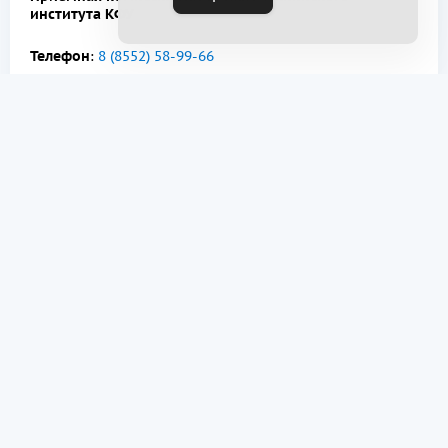
института КФУ
Телефон
:
8 (8552) 58-99-66
E-mail:
priem-chelny@gmail.com
Сайт:
https://admissions.kpfu.ru
Адрес
: РТ, г. Набережные Челны, пр. Мира, 13А
(Спорткомплекс), каб. 5
Почтовый адрес
:
423812, Республика Татарстан, г. Набережные Челны,
пр. Сююмбике, 10А (11/29)
(для приемной комиссии)
Режим работы
: ПН – ПТ с 8:00 до 17:00 часов
(12:00-13:00 обед)